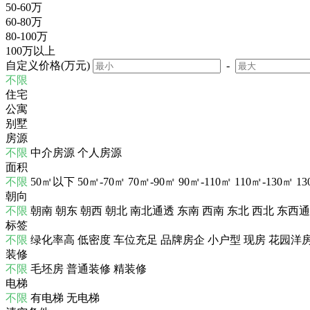
50-60万
60-80万
80-100万
100万以上
自定义价格(万元)
-
不限
住宅
公寓
别墅
房源
不限
中介房源
个人房源
面积
不限
50㎡以下
50㎡-70㎡
70㎡-90㎡
90㎡-110㎡
110㎡-130㎡
13
朝向
不限
朝南
朝东
朝西
朝北
南北通透
东南
西南
东北
西北
东西通
标签
不限
绿化率高
低密度
车位充足
品牌房企
小户型
现房
花园洋
装修
不限
毛坯房
普通装修
精装修
电梯
不限
有电梯
无电梯