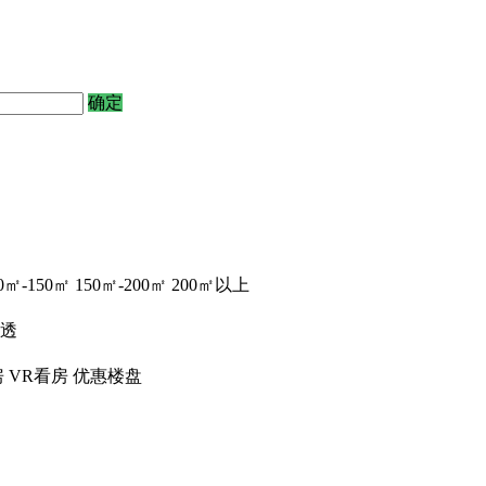
确定
0㎡-150㎡
150㎡-200㎡
200㎡以上
透
房
VR看房
优惠楼盘