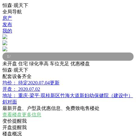
恒森·观天下
全局导航
房产
发布
我的
1
/
未开盘
住宅
绿化率高
车位充足
优惠楼盘
恒森·观天下
配套设备齐全
均价：
待定
2020.07.04更新
开盘：
2020.07.02
地址：
重庆·梁平·双桂新区竹海大道新妇幼保健院（建设中）
斜对面
最新开盘、户型及优惠信息、免费致电售楼处
查看楼盘更多信息
变价提醒我
开盘提醒我
楼盘概况